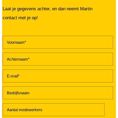
Laat je gegevens achter, en dan neemt Martin
Finance zou het intelligente dashboard van je
contact met je op!
organisatie moeten zijn: realtime inzicht,
cashflow voorspellingen en strategische sturing.
In de praktijk fungeert finance vaak als handrem
door fragmentatie en Excel-afhankelijkheid.
Lees hoe je van een reactieve afdeling een
strategische motor voor groei maakt.
Lees de volledige blog