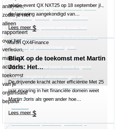
relatie-event QX NXT25 op 18 september jl.,
analyses,
Je expertise is je grootste kracht, maar
de lancering aangekondigd van…
zodat je niet
je werkdag wordt gedomineerd door
alleen
$
Lees meer
monotoon, repetitief werk zoals het
rapporteert
overtypen van facturen. Dit frustreert en
over het
beperkt je professionele groei.
verleden,
QX4Finance bevrijdt je van de dagelijkse
BliqX op de toekomst met Martin
maar ook
Joris: Het…
actief de
sleur, zodat jouw talent wordt ingezet
toekomst
voor complexe uitzonderingen en
De drijvende kracht achter efficiëntie Met 25
van je
waardevolle analyses, precies waarvoor
jaar ervaring in het financiële domein weet
organisatie
je bent aangenomen.
Martin Joris als geen ander hoe…
bepaalt.
CFO
$
Lees meer
Als CFO ben je de navigator van je