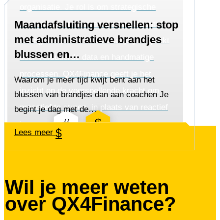
organisatie. Je rol is om strategische
Maandafsluiting versnellen: stop
beslissingen te nemen die de toekomst
met administratieve brandjes
vormgeven, maar vaak voel je je beperkt
blussen en…
door verouderde data en handmatige
processen. QX4Finance geeft je het
Waarom je meer tijd kwijt bent aan het
inzicht en de voorspellende kracht om
blussen van brandjes dan aan coachen Je
proactief te sturen, in plaats van reactief
begint je dag met de…
#
$
te rapporteren.
$
Lees meer
Is jouw financiële afdeling
Wil je meer weten
de rem op de groei van
over QX4Finance?
je organisatie?